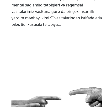
mental sağlamlıq tətbiqləri və rəqəmsal
vasitələrimiz var.Buna görə də bir çox insan ilk
yardım mənbəyi kimi Sİ vasitələrindən istifadə edə
bilər. Bu, xüsusilə terapiya…