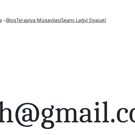
a
Bloq
Terapiya Müqaviləsi
Seans Ləğvi Siyasəti
ch@gmail.