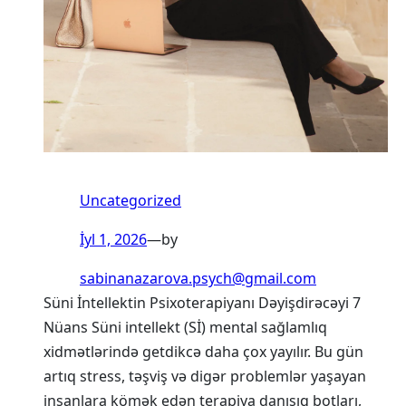
Uncategorized
İyl 1, 2026
—
by
sabinanazarova.psych@gmail.com
Süni İntellektin Psixoterapiyanı Dəyişdirəcəyi 7
Nüans Süni intellekt (Sİ) mental sağlamlıq
xidmətlərində getdikcə daha çox yayılır. Bu gün
artıq stress, təşviş və digər problemlər yaşayan
insanlara kömək edən terapiya danışıq botları,