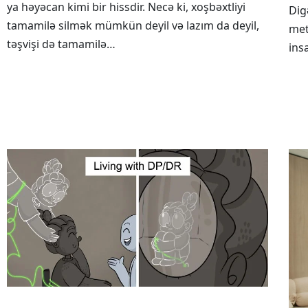
ya həyəcan kimi bir hissdir. Necə ki, xoşbəxtliyi
Dig
tamamilə silmək mümkün deyil və lazım da deyil,
met
təşvişi də tamamilə…
ins