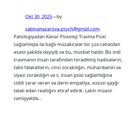
Okt 30, 2025
—
by
sabinanazarova.psych@gmail.com
Patologiyadan Kənar Psixoloji Travma Psixi
sağlamlıqla ilə bağlı müzakirələr bir çox cəhətdən
əsaslı şəkildə dəyişib və bu, müsbət haldır. Biz indi
travmanın insan tərəfindən törədilmiş hadisələrin,
təbii fəlakətlərin, cinsi zorakılığın, müharibənin və
siyasi zorakılığın və s. insan psixi sağlamlığına
ciddi zərər verən və dərin empatiya, xüsusi qayğı
tələb edən reallığını etiraf edirik. Lakin müasir
cəmiyyətdə…