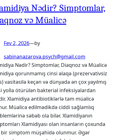
amidiya Nədir? Simptomlar,
aqnoz və Müalicə
Fev 2, 2026
—
by
sabinanazarova.psych@gmail.com
midiya Nədir? Simptomlar, Diaqnoz və Müalicə
midiya qorunmamış cinsi əlaqə (prezervativsiz
s) vasitəsilə keçən və dünyada ən çox yayılmış
si yolla ötürülən bakterial infeksiyalardan
idir. Xlamidiya antibiotiklərlə tam müalicə
nur. Müalicə edilmədikdə ciddi sağlamlıq
blemlərinə səbəb ola bilər. Xlamidiyanın
ptomları Xlamidiyası olan insanların çoxunda
 bir simptom müşahidə olunmur. Əgər