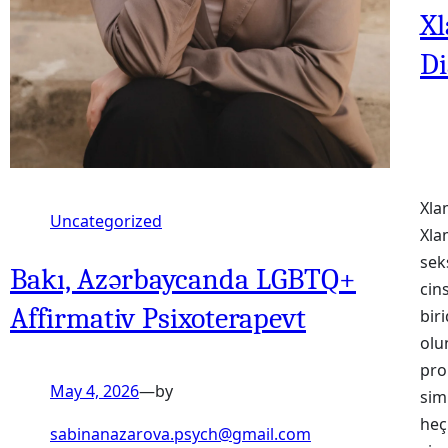
Xl
Di
Xla
Uncategorized
Xla
sek
Bakı, Azərbaycanda LGBTQ+
cin
Affirmativ Psixoterapevt
bir
olu
pro
May 4, 2026
—
by
sim
heç
sabinanazarova.psych@gmail.com