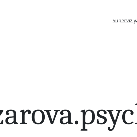
Superviziy
zarova.psy