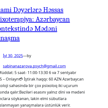
lami Dəyərlərə Həssas
ixoterapiya: Azərbaycan
ntekstində Mədəni
anaşma
İyl 30, 2025
—
by
sabinanazarova.psych@gmail.com
Müddət: 5 saat- 11:00-13:30 6 və 7 sentyabr
5 – Onlayn💳 İştirak haqqı: 60 AZN Azərbaycan
xoloji sahəsində bir çox psixoloq iki uçurum
sında qalır:Bəziləri əsasını yalnız dini və mədəni
nclara söykənən, lakin elmi sübutlara
slanmayan yanaşmalara üstünlük verir.