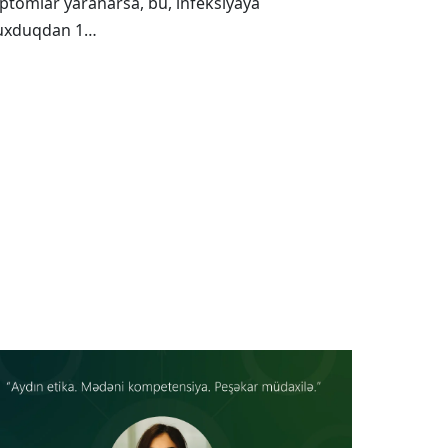
ptomlar yaranarsa, bu, infeksiyaya
uxduqdan 1…