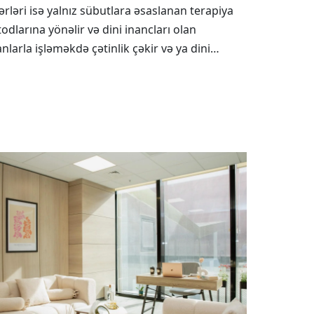
ərləri isə yalnız sübutlara əsaslanan terapiya
odlarına yönəlir və dini inancları olan
anlarla işləməkdə çətinlik çəkir və ya dini…