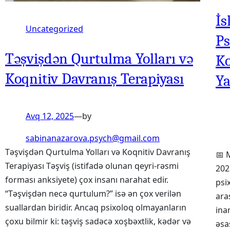
İs
Uncategorized
Ps
Təşvişdən Qurtulma Yolları və
Ko
Koqnitiv Davranış Terapiyası
Y
Avq 12, 2025
—
by
sabinanazarova.psych@gmail.com
Təşvişdən Qurtulma Yolları və Koqnitiv Davranış
📅 
Terapiyası Təşviş (istifadə olunan qeyri-rəsmi
202
forması anksiyete) çox insanı narahat edir.
psi
“Təşvişdən necə qurtulum?” isə ən çox verilən
ara
suallardan biridir. Ancaq psixoloq olmayanların
ina
çoxu bilmir ki: təşviş sadəcə xoşbəxtlik, kədər və
əsa