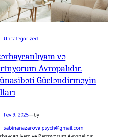
Uncategorized
ərbaycanlıyam və
rtnyorum Avropalıdır.
nasibəti Gücləndirməyin
lları
Fev 9, 2025
—
by
sabinanazarova.psych@gmail.com
rbaycanliyam və Partnyorum Avropalıdır.