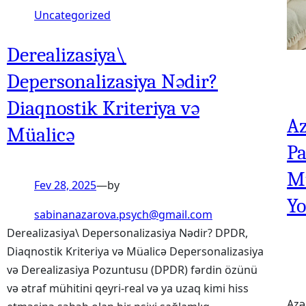
Uncategorized
Derealizasiya\
Depersonalizasiya Nədir?
Diaqnostik Kriteriya və
Az
Müalicə
Pa
Mü
Fev 28, 2025
—
by
Yo
sabinanazarova.psych@gmail.com
Derealizasiya\ Depersonalizasiya Nədir? DPDR,
Diaqnostik Kriteriya və Müalicə Depersonalizasiya
və Derealizasiya Pozuntusu (DPDR) fərdin özünü
və ətraf mühitini qeyri-real və ya uzaq kimi hiss
Azə