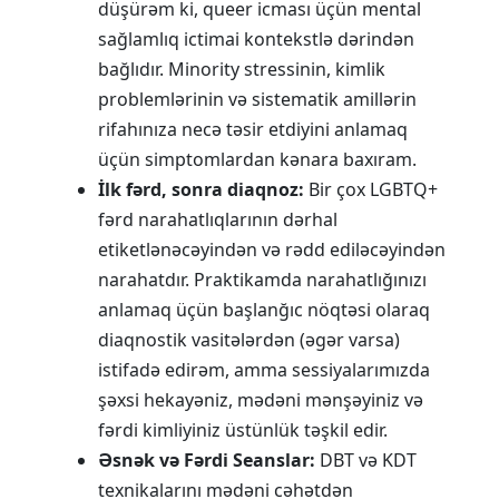
düşürəm ki, queer icması üçün mental
sağlamlıq ictimai kontekstlə dərindən
bağlıdır. Minority stressinin, kimlik
problemlərinin və sistematik amillərin
rifahınıza necə təsir etdiyini anlamaq
üçün simptomlardan kənara baxıram.
İlk fərd, sonra diaqnoz:
Bir çox LGBTQ+
fərd narahatlıqlarının dərhal
etiketlənəcəyindən və rədd ediləcəyindən
narahatdır. Praktikamda narahatlığınızı
anlamaq üçün başlanğıc nöqtəsi olaraq
diaqnostik vasitələrdən (əgər varsa)
istifadə edirəm, amma sessiyalarımızda
şəxsi hekayəniz, mədəni mənşəyiniz və
fərdi kimliyiniz üstünlük təşkil edir.
Əsnək və Fərdi Seanslar:
DBT və KDT
texnikalarını mədəni cəhətdən