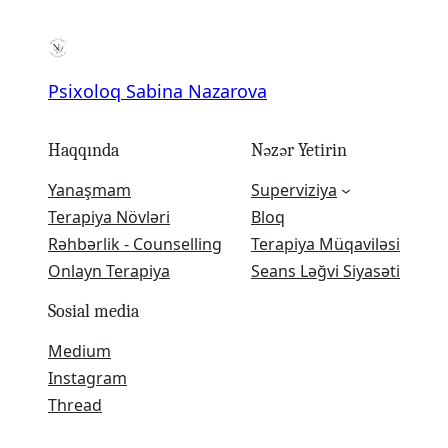
Psixoloq Sabina Nazarova
Haqqında
Nəzər Yetirin
Yanaşmam
Superviziya
Terapiya Növləri
Bloq
Rəhbərlik - Counselling
Terapiya Müqaviləsi
Onlayn Terapiya
Seans Ləğvi Siyasəti
Sosial media
Medium
Instagram
Thread