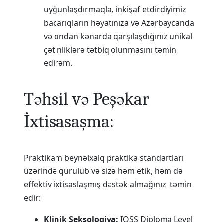
uyğunlaşdırmaqla, inkişaf etdirdiyimiz
bacarıqların həyatınıza və Azərbaycanda
və ondan kənarda qarşılaşdığınız unikal
çətinliklərə tətbiq olunmasını təmin
edirəm.
Təhsil və Peşəkar
İxtisasaşma:
Praktikam beynəlxalq praktika standartları
üzərində qurulub və sizə həm etik, həm də
effektiv ixtisaslaşmış dəstək almağınızı təmin
edir:
Klinik Seksologiya:
IOSS Diploma Level