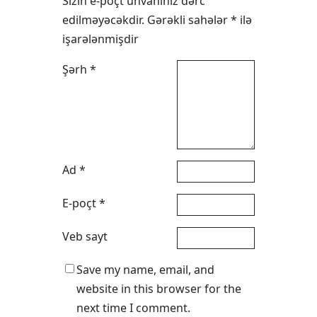
Sizin e-poçt ünvanınız dərc
edilməyəcəkdir.
Gərəkli sahələr
*
ilə
işarələnmişdir
Şərh
*
Ad
*
E-poçt
*
Veb sayt
Save my name, email, and
website in this browser for the
next time I comment.