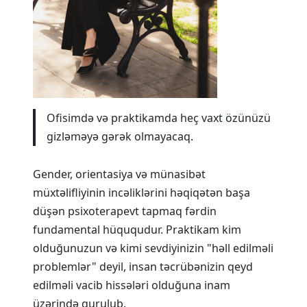
Ofisimdə və praktikamda heç vaxt özünüzü
gizləməyə gərək olmayacaq.
Gender, orientasiya və münasibət
müxtəlifliyinin incəliklərini həqiqətən başa
düşən psixoterapevt tapmaq fərdin
fundamental hüququdur. Praktikam kim
olduğunuzun və kimi sevdiyinizin "həll edilməli
problemlər" deyil, insan təcrübənizin qeyd
edilməli vacib hissələri olduğuna inam
üzərində qurulub.