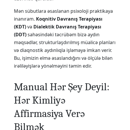
Mən sübutlara əsaslanan psixoloji praktikaya
inanıram.
Koqnitiv Davranış Terapiyası
(KDT)
və
Dialektik Davranış Terapiyası
(DDT)
sahəsindəki təcrübəm bizə aydın
məqsədlər, strukturlaşdırılmış müalicə planları
və diaqnostik aydınlıqla işləməyə imkan verir.
Bu, işimizin elmə əsaslandığını və ölçülə bilən
irəliləyişlərə yönəlməyini təmin edir.
Manual Hər Şey Deyil:
Hər Kimliyə
Affirmasiya Verə
Bilmək