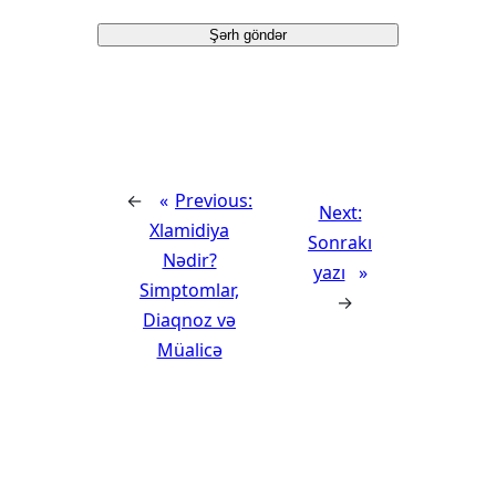
←
Previous:
Next:
Xlamidiya
Sonrakı
Nədir?
yazı
Simptomlar,
→
Diaqnoz və
Müalicə