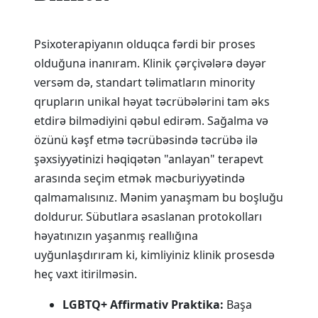
Psixoterapiyanın olduqca fərdi bir proses
olduğuna inanıram. Klinik çərçivələrə dəyər
versəm də, standart təlimatların minority
qrupların unikal həyat təcrübələrini tam əks
etdirə bilmədiyini qəbul edirəm. Sağalma və
özünü kəşf etmə təcrübəsində təcrübə ilə
şəxsiyyətinizi həqiqətən "anlayan" terapevt
arasında seçim etmək məcburiyyətində
qalmamalısınız. Mənim yanaşmam bu boşluğu
doldurur. Sübutlara əsaslanan protokolları
həyatınızın yaşanmış reallığına
uyğunlaşdırıram ki, kimliyiniz klinik prosesdə
heç vaxt itirilməsin.
LGBTQ+ Affirmativ Praktika:
Başa