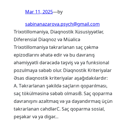
Mar 11, 2025
—
by
sabinanazarova.psych@gmail.com
Trixotillomaniya, Diaqnostik Xüsusiyyətlər,
Diferensial Diaqnoz və Müalicə
Trixotillomaniya təkrarlanan saç çəkmə
epizodlarını əhatə edir və bu davranış
əhəmiyyətli dərəcədə təşviş və ya funksional
pozulmaya səbəb olur. Diaqnostik Kriteriyalar
Əsas diaqnostik kriteriyalar aşağıdakılardır:
A. Təkrarlanan şəkildə saçların qoparılması,
saç tökülməsinə səbəb olmasıB. Saç qoparma
davranışını azaltmaq və ya dayandırmaq üçün
təkrarlanan cəhdlərC. Saç qoparma sosial,
peşəkar və ya digər…