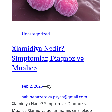
Uncategorized
Xlamidiya Nədir?
Simptomlar, Diaqnoz və
Müalicə
Feb 2, 2026
—
by
sabinanazarova.psych@gmail.com
Xlamidiya Nədir? Simptomlar, Diaqnoz və
Müalicə Xlamidiya qorunmamış cinsi əlaqə