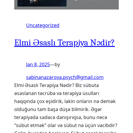
Uncategorized
Elmi Əsaslı Terapiya Nədir?
Jan 8, 2025
—
by
sabinanazarova.psych@gmail.com
Elmi Əsaslı Terapiya Nədir? Biz sübuta
əsaslanan təcrübə və terapiya üsulları
haqqında çox eşidirik, lakin onların nə demək
olduğunu tam başa düşə bilmirik. Əgər
terapiyada sadəcə danışırıqsa, bunu necə
“sübut etmək” olar və sübut nə üçün vacibdir?