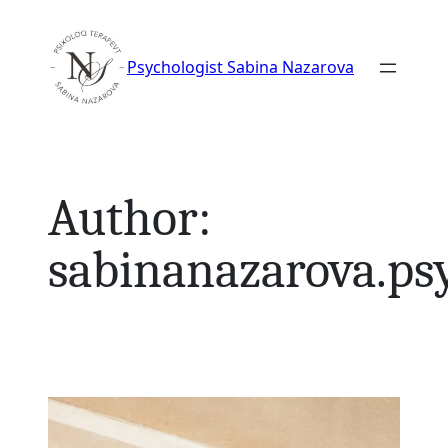
Skip
to
Psychologist Sabina Nazarova
content
Author:
sabinanazarova.p