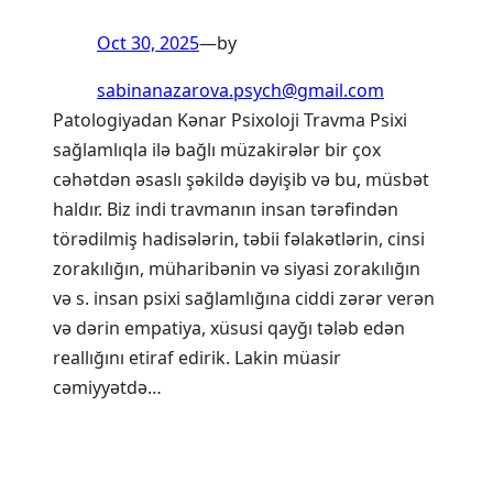
Oct 30, 2025
—
by
sabinanazarova.psych@gmail.com
Patologiyadan Kənar Psixoloji Travma Psixi
sağlamlıqla ilə bağlı müzakirələr bir çox
cəhətdən əsaslı şəkildə dəyişib və bu, müsbət
haldır. Biz indi travmanın insan tərəfindən
törədilmiş hadisələrin, təbii fəlakətlərin, cinsi
zorakılığın, müharibənin və siyasi zorakılığın
və s. insan psixi sağlamlığına ciddi zərər verən
və dərin empatiya, xüsusi qayğı tələb edən
reallığını etiraf edirik. Lakin müasir
cəmiyyətdə…