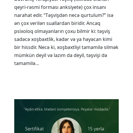
qeyri-rəsmi forması anksiyete) çox insanı
narahat edir. “Təşvişdən necə qurtulum?” isə
ən çox verilən suallardan biridir. Ancaq
psixoloq olmayanların çoxu bilmir ki: təşviş
sadəcə xoşbəxtlik, kədər və ya həyəcan kimi
bir hissdir. Necə ki, xoşbəxtliyi tamamilə silmək
mümkün deyil və lazım da deyil, təşvişi də
tamamilə…