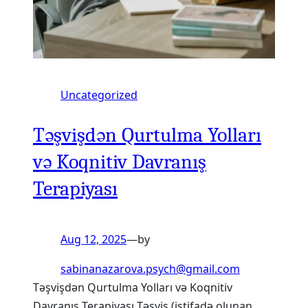
Uncategorized
Təşvişdən Qurtulma Yolları
və Koqnitiv Davranış
Terapiyası
Aug 12, 2025
—
by
sabinanazarova.psych@gmail.com
Təşvişdən Qurtulma Yolları və Koqnitiv
Davranış Terapiyası Təşviş (istifadə olunan