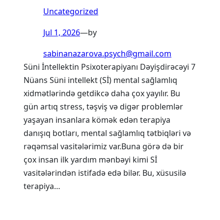
Uncategorized
Jul 1, 2026
—
by
sabinanazarova.psych@gmail.com
Süni İntellektin Psixoterapiyanı Dəyişdirəcəyi 7
Nüans Süni intellekt (Sİ) mental sağlamlıq
xidmətlərində getdikcə daha çox yayılır. Bu
gün artıq stress, təşviş və digər problemlər
yaşayan insanlara kömək edən terapiya
danışıq botları, mental sağlamlıq tətbiqləri və
rəqəmsal vasitələrimiz var.Buna görə də bir
çox insan ilk yardım mənbəyi kimi Sİ
vasitələrindən istifadə edə bilər. Bu, xüsusilə
terapiya…