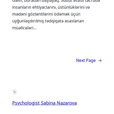
Gəlin, buradan başlayaq. Sübut əsaslı təcrübə
insanların ehtiyaclarını, üstünlüklərini və
mədəni gözləntilərini ödəmək üçün
uyğunlaşdırılmış tədqiqata əsaslanan
müalicələri…
Next Page
→
Psychologist Sabina Nazarova