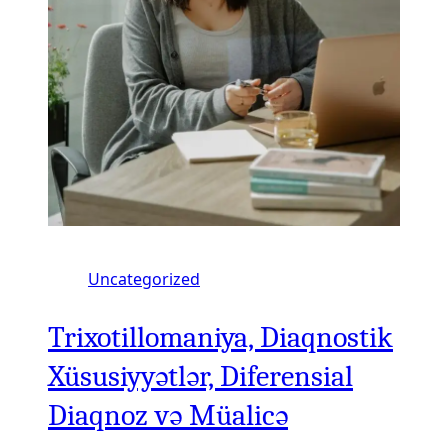
Uncategorized
Trixotillomaniya, Diaqnostik
Xüsusiyyətlər, Diferensial
Diaqnoz və Müalicə