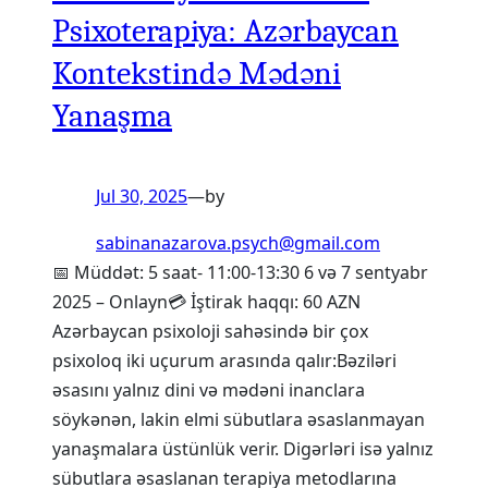
Psixoterapiya: Azərbaycan
Kontekstində Mədəni
Yanaşma
Jul 30, 2025
—
by
sabinanazarova.psych@gmail.com
📅 Müddət: 5 saat- 11:00-13:30 6 və 7 sentyabr
2025 – Onlayn💳 İştirak haqqı: 60 AZN
Azərbaycan psixoloji sahəsində bir çox
psixoloq iki uçurum arasında qalır:Bəziləri
əsasını yalnız dini və mədəni inanclara
söykənən, lakin elmi sübutlara əsaslanmayan
yanaşmalara üstünlük verir. Digərləri isə yalnız
sübutlara əsaslanan terapiya metodlarına