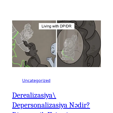
Uncategorized
Derealizasiya\
Depersonalizasiya Nədir?