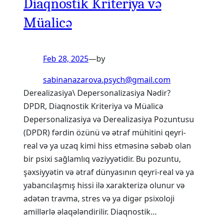
Diaqnostik Kriteriya və
Müalicə
Feb 28, 2025
—
by
sabinanazarova.psych@gmail.com
Derealizasiya\ Depersonalizasiya Nədir?
DPDR, Diaqnostik Kriteriya və Müalicə
Depersonalizasiya və Derealizasiya Pozuntusu
(DPDR) fərdin özünü və ətraf mühitini qeyri-
real və ya uzaq kimi hiss etməsinə səbəb olan
bir psixi sağlamlıq vəziyyətidir. Bu pozuntu,
şəxsiyyətin və ətraf dünyasının qeyri-real və ya
yabancılaşmış hissi ilə xarakterizə olunur və
adətən travma, stres və ya digər psixoloji
amillərlə əlaqələndirilir. Diaqnostik…