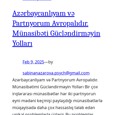
Azərbaycanlıyam və
Partnyorum Avropalıdır.
Münasibəti Gücləndirməyin
Yolları
Feb 9, 2025
—
by
sabinanazarova.psych@gmail.com
Azərbaycanliyam və Partnyorum Avropalıdır.
Münasibətimi Gücləndirməyin Yolları Bir çox
irqlərarası münasibətlər hər iki partnyorun
eyni mədəni keçmişi paylaşdığı münasibətlərlə
müqayisədə daha çox həssaslıq tələb edən
unikal problemlərlə üzləşir. Bu problemlər