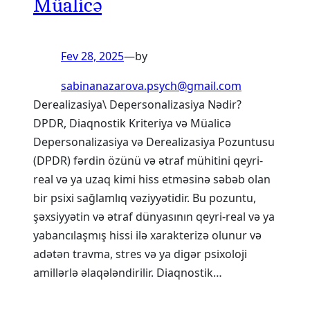
Müalicə
Fev 28, 2025
—
by
sabinanazarova.psych@gmail.com
Derealizasiya\ Depersonalizasiya Nədir?
DPDR, Diaqnostik Kriteriya və Müalicə
Depersonalizasiya və Derealizasiya Pozuntusu
(DPDR) fərdin özünü və ətraf mühitini qeyri-
real və ya uzaq kimi hiss etməsinə səbəb olan
bir psixi sağlamlıq vəziyyətidir. Bu pozuntu,
şəxsiyyətin və ətraf dünyasının qeyri-real və ya
yabancılaşmış hissi ilə xarakterizə olunur və
adətən travma, stres və ya digər psixoloji
amillərlə əlaqələndirilir. Diaqnostik…