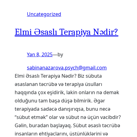
Uncategorized
Elmi Əsaslı Terapiya Nədir?
Yan 8, 2025
—
by
sabinanazarova.psych@gmail.com
Elmi Əsaslı Terapiya Nədir? Biz sübuta
əsaslanan təcrübə və terapiya üsulları
haqqında çox eşidirik, lakin onların nə demək
olduğunu tam başa düşə bilmirik. Əgər
terapiyada sadəcə danışırıqsa, bunu necə
“sübut etmək” olar və sübut nə üçün vacibdir?
Gəlin, buradan başlayaq. Sübut əsaslı təcrübə
insanların ehtiyaclarını, üstünlüklərini və