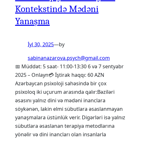
Kontekstində Mədəni
Yanaşma
İyl 30, 2025
—
by
sabinanazarova.psych@gmail.com
📅 Müddət: 5 saat- 11:00-13:30 6 və 7 sentyabr
2025 – Onlayn💳 İştirak haqqı: 60 AZN
Azərbaycan psixoloji sahəsində bir çox
psixoloq iki uçurum arasında qalır:Bəziləri
əsasını yalnız dini və mədəni inanclara
söykənən, lakin elmi sübutlara əsaslanmayan
yanaşmalara üstünlük verir. Digərləri isə yalnız
sübutlara əsaslanan terapiya metodlarına
yönəlir və dini inancları olan insanlarla