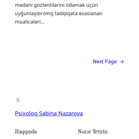
mədəni gözləntilərini ödəmək üçün
uyğunlaşdırılmış tədqiqata əsaslanan
müalicələri…
Next Page
→
Psixoloq Sabina Nazarova
Haqqında
Nəzər Yetirin