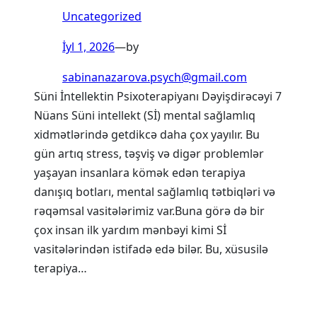
Uncategorized
İyl 1, 2026
—
by
sabinanazarova.psych@gmail.com
Süni İntellektin Psixoterapiyanı Dəyişdirəcəyi 7
Nüans Süni intellekt (Sİ) mental sağlamlıq
xidmətlərində getdikcə daha çox yayılır. Bu
gün artıq stress, təşviş və digər problemlər
yaşayan insanlara kömək edən terapiya
danışıq botları, mental sağlamlıq tətbiqləri və
rəqəmsal vasitələrimiz var.Buna görə də bir
çox insan ilk yardım mənbəyi kimi Sİ
vasitələrindən istifadə edə bilər. Bu, xüsusilə
terapiya…