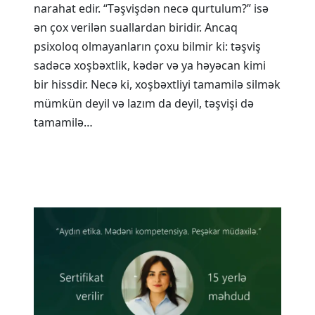
narahat edir. “Təşvişdən necə qurtulum?” isə
ən çox verilən suallardan biridir. Ancaq
psixoloq olmayanların çoxu bilmir ki: təşviş
sadəcə xoşbəxtlik, kədər və ya həyəcan kimi
bir hissdir. Necə ki, xoşbəxtliyi tamamilə silmək
mümkün deyil və lazım da deyil, təşvişi də
tamamilə…