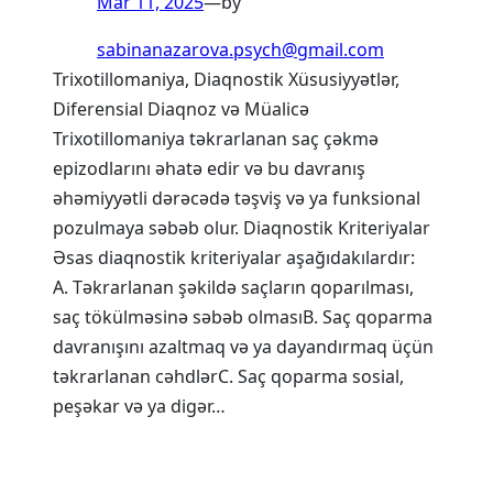
Mar 11, 2025
—
by
sabinanazarova.psych@gmail.com
Trixotillomaniya, Diaqnostik Xüsusiyyətlər,
Diferensial Diaqnoz və Müalicə
Trixotillomaniya təkrarlanan saç çəkmə
epizodlarını əhatə edir və bu davranış
əhəmiyyətli dərəcədə təşviş və ya funksional
pozulmaya səbəb olur. Diaqnostik Kriteriyalar
Əsas diaqnostik kriteriyalar aşağıdakılardır:
A. Təkrarlanan şəkildə saçların qoparılması,
saç tökülməsinə səbəb olmasıB. Saç qoparma
davranışını azaltmaq və ya dayandırmaq üçün
təkrarlanan cəhdlərC. Saç qoparma sosial,
peşəkar və ya digər…