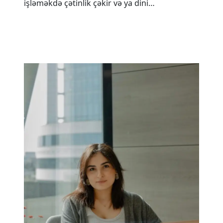
işləməkdə çətinlik çəkir və ya dini…