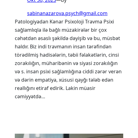
sabinanazarova.psych@gmail.com
Patologiyadan Kənar Psixoloji Travma Psixi
sağlamlıqla ilə bağlı müzakirələr bir çox
cəhətdən əsaslı şəkildə dəyişib və bu, müsbət
haldır. Biz indi travmanın insan tərəfindən
törədilmiş hadisələrin, təbii fəlakətlərin, cinsi
zorakılığın, müharibənin və siyasi zorakılığın
və s. insan psixi sağlamlığına ciddi zərər verən
və dərin empatiya, xüsusi qayğı tələb edən
reallığını etiraf edirik. Lakin müasir
cəmiyyətdə…