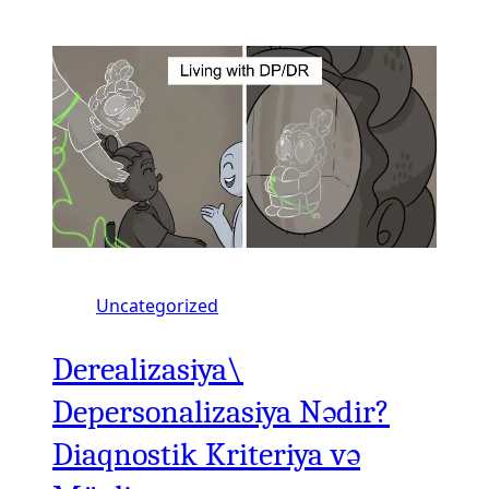
Uncategorized
Derealizasiya\
Depersonalizasiya Nədir?
Diaqnostik Kriteriya və