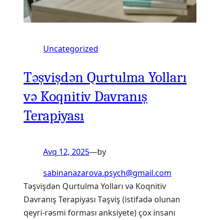
Uncategorized
Təşvişdən Qurtulma Yolları
və Koqnitiv Davranış
Terapiyası
Avq 12, 2025
—
by
sabinanazarova.psych@gmail.com
Təşvişdən Qurtulma Yolları və Koqnitiv
Davranış Terapiyası Təşviş (istifadə olunan
qeyri-rəsmi forması anksiyete) çox insanı