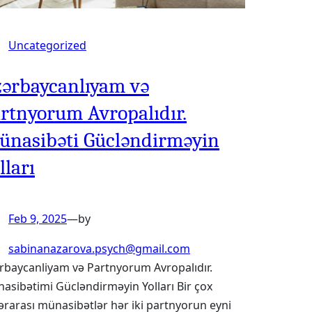
Uncategorized
ərbaycanlıyam və
rtnyorum Avropalıdır.
nasibəti Gücləndirməyin
lları
Feb 9, 2025
—
by
sabinanazarova.psych@gmail.com
rbaycanliyam və Partnyorum Avropalıdır.
asibətimi Gücləndirməyin Yolları Bir çox
lərarası münasibətlər hər iki partnyorun eyni