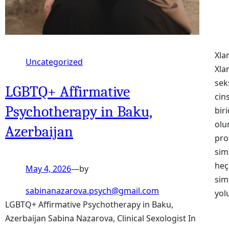
Xla
Uncategorized
Xla
sek
LGBTQ+ Affirmative
cin
Psychotherapy in Baku,
bir
olu
Azerbaijan
pro
sim
heç
May 4, 2026
—
by
sim
sabinanazarova.psych@gmail.com
yol
LGBTQ+ Affirmative Psychotherapy in Baku,
Azerbaijan Sabina Nazarova, Clinical Sexologist In