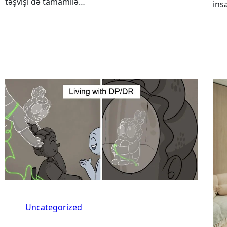
təşvişi də tamamilə…
ins
Uncategorized