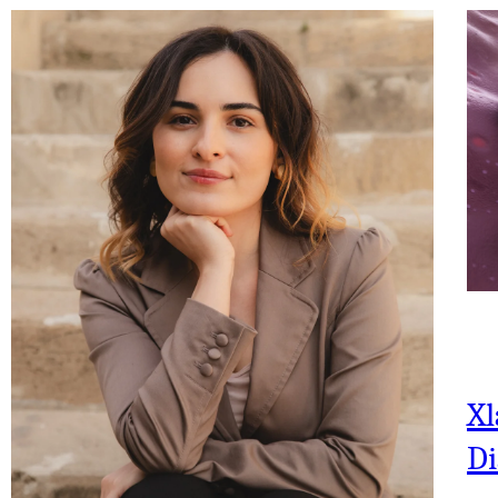
Xl
Di