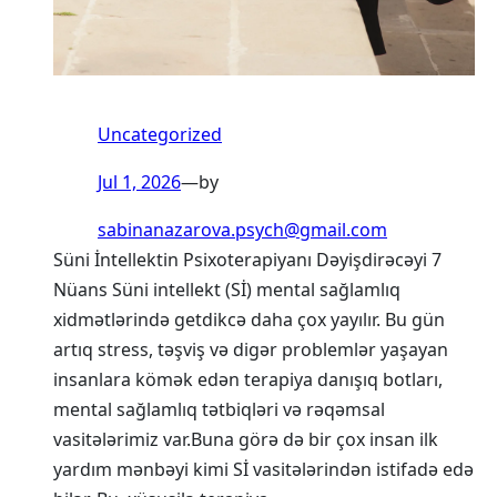
Uncategorized
Jul 1, 2026
—
by
sabinanazarova.psych@gmail.com
Süni İntellektin Psixoterapiyanı Dəyişdirəcəyi 7
Nüans Süni intellekt (Sİ) mental sağlamlıq
xidmətlərində getdikcə daha çox yayılır. Bu gün
artıq stress, təşviş və digər problemlər yaşayan
insanlara kömək edən terapiya danışıq botları,
mental sağlamlıq tətbiqləri və rəqəmsal
vasitələrimiz var.Buna görə də bir çox insan ilk
yardım mənbəyi kimi Sİ vasitələrindən istifadə edə