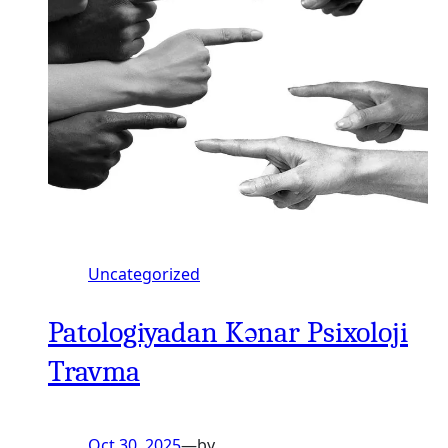
Uncategorized
Patologiyadan Kənar Psixoloji
Travma
Oct 30, 2025
—
by