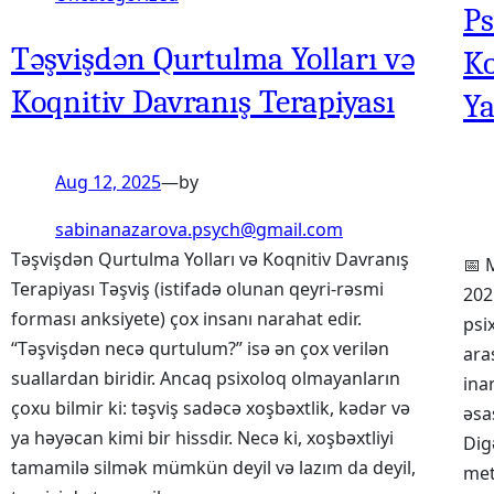
Ps
Təşvişdən Qurtulma Yolları və
Ko
Koqnitiv Davranış Terapiyası
Y
Aug 12, 2025
—
by
sabinanazarova.psych@gmail.com
Təşvişdən Qurtulma Yolları və Koqnitiv Davranış
📅 
Terapiyası Təşviş (istifadə olunan qeyri-rəsmi
202
forması anksiyete) çox insanı narahat edir.
psi
“Təşvişdən necə qurtulum?” isə ən çox verilən
ara
suallardan biridir. Ancaq psixoloq olmayanların
ina
çoxu bilmir ki: təşviş sadəcə xoşbəxtlik, kədər və
əsa
ya həyəcan kimi bir hissdir. Necə ki, xoşbəxtliyi
Dig
tamamilə silmək mümkün deyil və lazım da deyil,
met