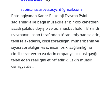
sabinanazarova.psych@gmail.com
Patologiyadan Kənar Psixoloji Travma Psixi
sağlamlıqla ilə bağlı müzakirələr bir çox cəhətdən
əsaslı şəkildə dəyişib və bu, müsbət haldır. Biz indi
travmanın insan tərəfindən törədilmiş hadisələrin,
təbii fəlakətlərin, cinsi zorakılığın, müharibənin və
siyasi zorakılığın və s. insan psixi sağlamlığına
ciddi zərər verən və dərin empatiya, xüsusi qayğı
tələb edən reallığını etiraf edirik. Lakin müasir
cəmiyyətdə…