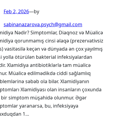
Feb 2, 2026
—
by
sabinanazarova.psych@gmail.com
midiya Nədir? Simptomlar, Diaqnoz və Müalicə
midiya qorunmamış cinsi əlaqə (prezervativsiz
s) vasitəsilə keçən və dünyada ən çox yayılmış
si yolla ötürülən bakterial infeksiyalardan
idir. Xlamidiya antibiotiklərlə tam müalicə
nur. Müalicə edilmədikdə ciddi sağlamlıq
blemlərinə səbəb ola bilər. Xlamidiyanın
ptomları Xlamidiyası olan insanların çoxunda
 bir simptom müşahidə olunmur. Əgər
ptomlar yaranarsa, bu, infeksiyaya
uxduqdan 1…