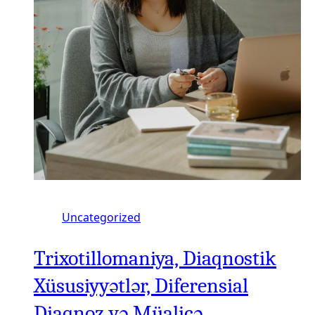
Uncategorized
Trixotillomaniya, Diaqnostik
Xüsusiyyətlər, Diferensial
Diaqnoz və Müalicə