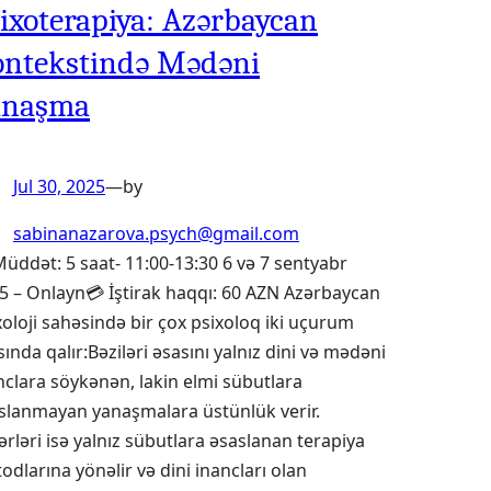
ixoterapiya: Azərbaycan
ntekstində Mədəni
anaşma
Jul 30, 2025
—
by
sabinanazarova.psych@gmail.com
Müddət: 5 saat- 11:00-13:30 6 və 7 sentyabr
5 – Onlayn💳 İştirak haqqı: 60 AZN Azərbaycan
xoloji sahəsində bir çox psixoloq iki uçurum
sında qalır:Bəziləri əsasını yalnız dini və mədəni
nclara söykənən, lakin elmi sübutlara
slanmayan yanaşmalara üstünlük verir.
ərləri isə yalnız sübutlara əsaslanan terapiya
odlarına yönəlir və dini inancları olan