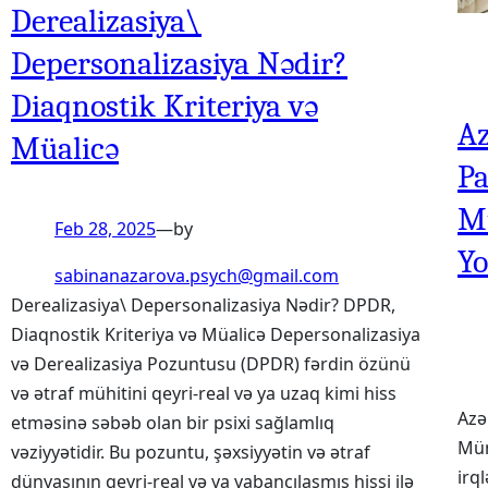
Derealizasiya\
Depersonalizasiya Nədir?
Diaqnostik Kriteriya və
Az
Müalicə
Pa
Mü
Feb 28, 2025
—
by
Yo
sabinanazarova.psych@gmail.com
Derealizasiya\ Depersonalizasiya Nədir? DPDR,
Diaqnostik Kriteriya və Müalicə Depersonalizasiya
və Derealizasiya Pozuntusu (DPDR) fərdin özünü
və ətraf mühitini qeyri-real və ya uzaq kimi hiss
Azə
etməsinə səbəb olan bir psixi sağlamlıq
Mün
vəziyyətidir. Bu pozuntu, şəxsiyyətin və ətraf
irq
dünyasının qeyri-real və ya yabancılaşmış hissi ilə