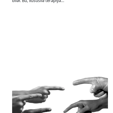
bilər. Bu, xüsusilə terapiya…