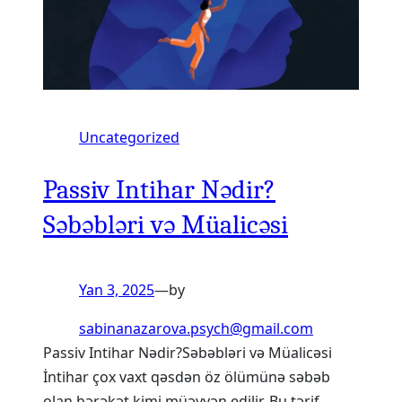
Uncategorized
Passiv Intihar Nədir?
Səbəbləri və Müalicəsi
Yan 3, 2025
—
by
sabinanazarova.psych@gmail.com
Passiv Intihar Nədir?Səbəbləri və Müalicəsi
İntihar çox vaxt qəsdən öz ölümünə səbəb
olan hərəkət kimi müəyyən edilir. Bu tərif