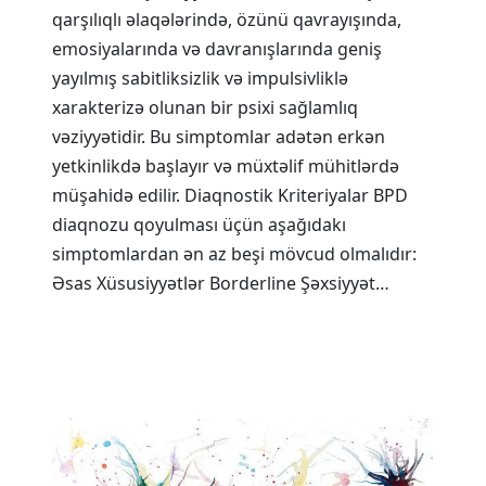
qarşılıqlı əlaqələrində, özünü qavrayışında,
emosiyalarında və davranışlarında geniş
yayılmış sabitliksizlik və impulsivliklə
xarakterizə olunan bir psixi sağlamlıq
vəziyyətidir. Bu simptomlar adətən erkən
yetkinlikdə başlayır və müxtəlif mühitlərdə
müşahidə edilir. Diaqnostik Kriteriyalar BPD
diaqnozu qoyulması üçün aşağıdakı
simptomlardan ən az beşi mövcud olmalıdır:
Əsas Xüsusiyyətlər Borderline Şəxsiyyət…