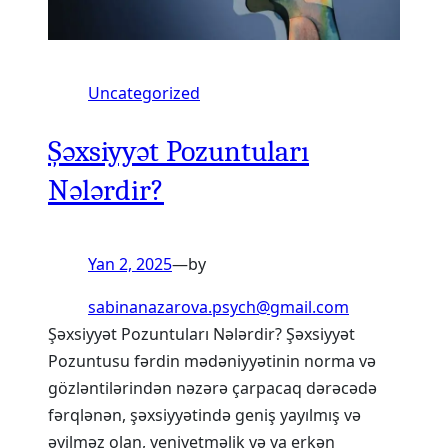
Uncategorized
Şəxsiyyət Pozuntuları
Nələrdir?
Yan 2, 2025
—
by
sabinanazarova.psych@gmail.com
Şəxsiyyət Pozuntuları Nələrdir? Şəxsiyyət
Pozuntusu fərdin mədəniyyətinin norma və
gözləntilərindən nəzərə çarpacaq dərəcədə
fərqlənən, şəxsiyyətində geniş yayılmış və
əyilməz olan, yeniyetməlik və ya erkən