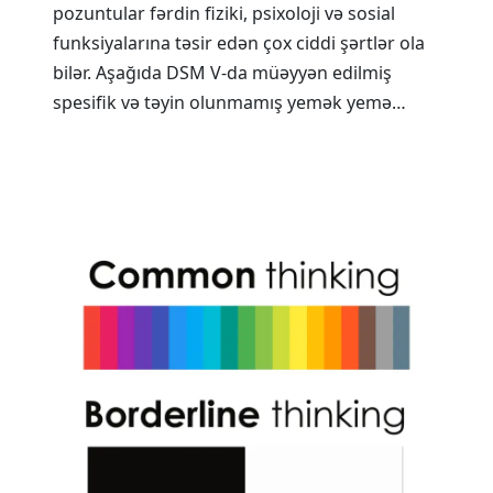
pozuntular fərdin fiziki, psixoloji və sosial
funksiyalarına təsir edən çox ciddi şərtlər ola
bilər. Aşağıda DSM V-da müəyyən edilmiş
spesifik və təyin olunmamış yemək yemə…