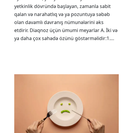
yetkinlik dövründə başlayan, zamanla sabit
qalan və narahatlıq və ya pozuntuya səbəb
olan davamlı davranış nümunələrini əks
etdirir. Diaqnoz üçün ümumi meyarlar A. İki və
ya daha çox sahədə özünü göstərməlidir:1.…