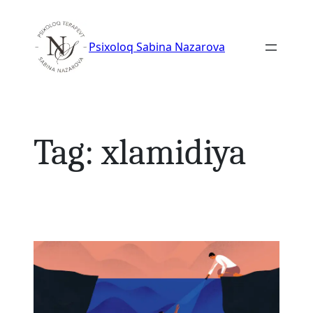
Skip
to
Psixoloq Sabina Nazarova
content
Tag:
xlamidiya