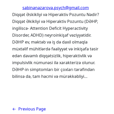
sabinanazarova.psych@gmail.com
Diqqət Əskikliyi və Hiperaktiv Pozuntu Nədir?
Diqqət Əkikliyi və Hiperaktiv Pozuntu (DƏHP,
ingiliscə- Attention Deficit Hyperactivity
Disorder, ADHD) neyroinkişaf vəziyyətidir.
DƏHP ev, məktəb və iş də daxil olmaqla
müxtəlif mühitlərdə fəaliyyət və inkişafa təsir
edən davamlı diqqətsizlik, hiperaktivlik və
impulsivlik nümunəsi ilə xarakterizə olunur.
DƏHP-in simptomları bir çoxları tərəfindən
bilinsə də, tam həcmi və mürəkkəbliyi…
←
Previous Page