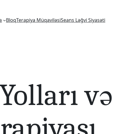
a
Bloq
Terapiya Müqaviləsi
Seans Ləğvi Siyasəti
olları və
rapiyası