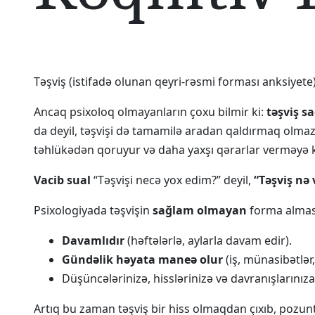
Təşviş (istifadə olunan qeyri-rəsmi forması anksiyete)
Ancaq psixoloq olmayanların çoxu bilmir ki:
təşviş s
da deyil, təşvişi də tamamilə aradan qaldırmaq olmaz. 
təhlükədən qoruyur və daha yaxşı qərarlar verməyə köm
Vacib sual
“Təşvişi necə yox edim?” deyil,
“Təşviş nə 
Psixologiyada təşvişin
sağlam olmayan
forma alması
Davamlıdır
(həftələrlə, aylarla davam edir).
Gündəlik həyata maneə olur
(iş, münasibətlər,
Düşüncələrinizə, hisslərinizə və davranışlarınız
Artıq bu zaman təşviş bir hiss olmaqdan çıxıb, pozunt