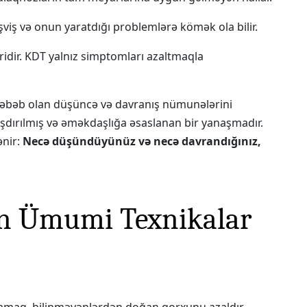
şviş və onun yaratdığı problemlərə kömək ola bilir.
ridir. KDT yalnız simptomları azaltmaqla
səbəb olan düşüncə və davranış nümunələrini
laşdırılmış və əməkdaşlığa əsaslanan bir yanaşmadır.
ənir:
Necə düşündüyünüz və necə davrandığınız,
nan Ümumi Texnikalar