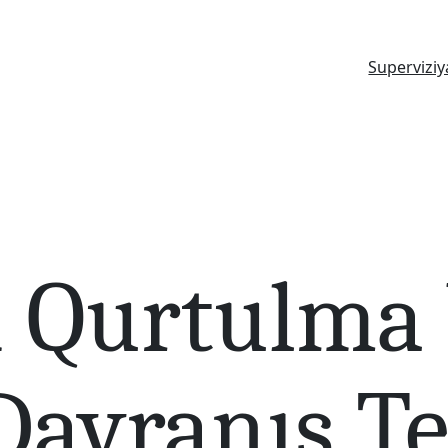
Superviziy
 Qurtulma Y
Davranış Te