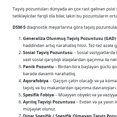
Təşviş pozuntuları dünyada ən çox rast gəlinən psixi 
tətikləyicilər fərqli ola bilər, lakin bu pozuntuların 
DSM-5
diaqnostik meyarlarına görə təşviş pozuntuları
Generalizə Olunmuş Təşviş Pozuntusu (GAD)
həddindən artıq narahatlıq hissi. Tez-tez əzələ 
Sosial Təşviş Pozuntusu
– Sosial vəziyyətlərd
vaxt sosial qarşılıqlı əlaqələrdən qaçınma ilə nəti
Panik Pozuntu
– Birdən-birə başlayan güclü qor
barədə davamlı narahatlıq.
Aqorafobiya
– Qaçışın çətin olacağı və ya kömə
təşviş və bu məkanlardan qaçınma davranışları.
Spesifik Fobiya
– Müəyyən obyekt və ya vəziyyə
Ayrılıq Təşvişi Pozuntusu
– Evdən və ya yaxın i
müşayiət olunur.
Digər Spesifik / Spesifik Olmayan Təşviş Poz