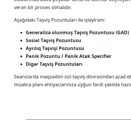
verən bir proses olmalıdır.
Aşağıdakı Təşviş Pozuntuları ilə işləyirəm:
Generalizə olunmuş Təşviş Pozuntusu (GAD)
Sosial Təşviş Pozuntusu
Ayrılıq Təşvişi Pozuntusu
Panik Pozuntu
/ Panik Atak Specifier
Digər Təşviş Pozuntuları
Seanslarda məqsədim sizi təşviş dövrəsindən azad etm
müalicə planı ehtiyaclarınıza uyğun fərdi şəkildə haz