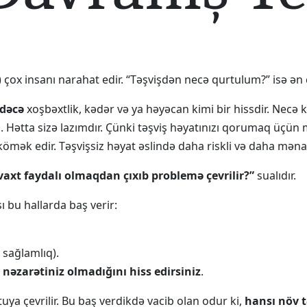
 çox insanı narahat edir. “Təşvişdən necə qurtulum?” isə ən ç
adəcə
xoşbəxtlik, kədər və ya həyəcan kimi bir hissdir. Necə
Hətta sizə lazımdır. Çünki təşviş həyatınızı qorumaq üçün möv
ək edir. Təşvişsiz həyat əslində daha riskli və daha mənası
vaxt faydalı olmaqdan çıxıb problemə çevrilir?”
sualıdır.
 bu hallarda baş verir:
 sağlamlıq).
a
nəzarətiniz olmadığını hiss edirsiniz
.
uya çevrilir. Bu baş verdikdə vacib olan odur ki,
hansı növ 