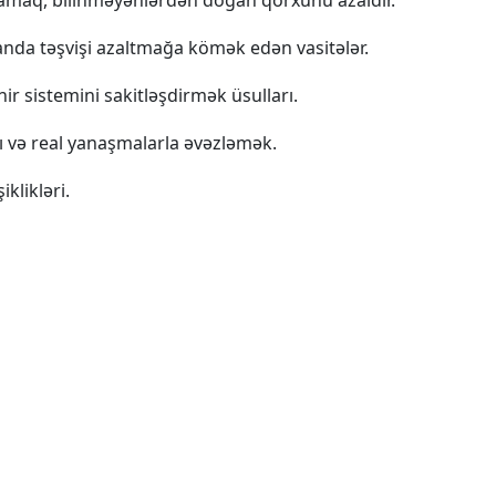
nlamaq, bilinməyənlərdən doğan qorxunu azaldır.
anda təşvişi azaltmağa kömək edən vasitələr.
ir sistemini sakitləşdirmək üsulları.
ı və real yanaşmalarla əvəzləmək.
klikləri.