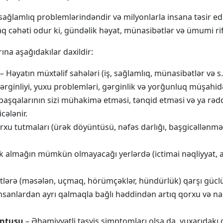
sağlamlıq problemlərindəndir və milyonlarla insana təsir edi
ortaq cəhəti odur ki, gündəlik həyat, münasibətlər və ümumi rif
na aşağıdakılar daxildir:
– Həyatın müxtəlif sahələri (iş, sağlamlıq, münasibətlər və
gərginliyi, yuxu problemləri, gərginlik və yorğunluq müşahid
ə başqalarının sizi mühakimə etməsi, tənqid etməsi və ya r
cələnir.
xu tutmaları (ürək döyüntüsü, nəfəs darlığı, başgicəllənmə k
k almağın mümkün olmayacağı yerlərdə (ictimai nəqliyyat, a
tlərə (məsələn, uçmaq, hörümçəklər, hündürlük) qarşı güclü
nsanlardan ayrı qalmaqla bağlı həddindən artıq qorxu və nar
untusu
– Əhəmiyyətli təşviş simptomları olsa da, yuxarıdakı