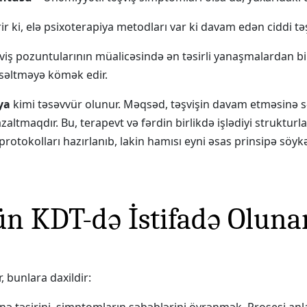
ir ki, elə psixoterapiya metodları var ki davam edən ciddi tə
viş pozuntularının müalicəsində ən təsirli yanaşmalardan bi
ksəltməyə kömək edir.
ya
kimi təsəvvür olunur. Məqsəd, təşvişin davam etməsinə 
ltmaqdır. Bu, terapevt və fərdin birlikdə işlədiyi struktur
 protokolları hazırlanıb, lakin hamısı eyni əsas prinsipə söyk
çün KDT-də İstifadə Olu
, bunlara daxildir: