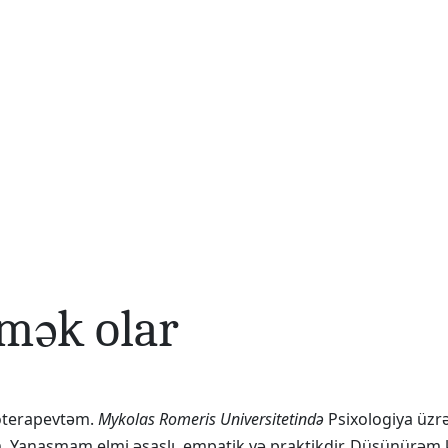
mək olar
xoterapevtəm.
Mykolas Romeris Universitetində
Psixologiya üzrə
m. Yanaşmam elmi əsaslı, empatik və praktikdir. Düşünürəm ki