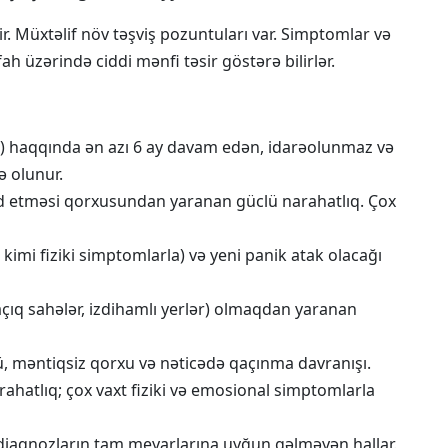
r. Müxtəlif növ təşviş pozuntuları var. Simptomlar və
ah üzərində ciddi mənfi təsir göstərə bilirlər.
 s.) haqqında ən azı 6 ay davam edən, idarəolunmaz və
ə olunur.
ədd etməsi qorxusundan yaranan güclü narahatlıq. Çox
imi fiziki simptomlarla) və yeni panik atak olacağı
çıq sahələr, izdihamlı yerlər) olmaqdan yaranan
, məntiqsiz qorxu və nəticədə qaçınma davranışı.
ahatlıq; çox vaxt fiziki və emosional simptomlarla
 diaqnozların tam meyarlarına uyğun gəlməyən hallar.