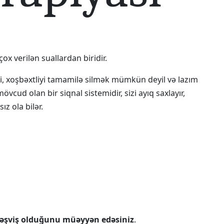
ox verilən suallardan biridir.
 ki, xoşbəxtliyi tamamilə silmək mümkün deyil və lazım
cud olan bir siqnal sistemidir, sizi ayıq saxlayır,
z ola bilər.
təşviş olduğunu müəyyən edəsiniz
.