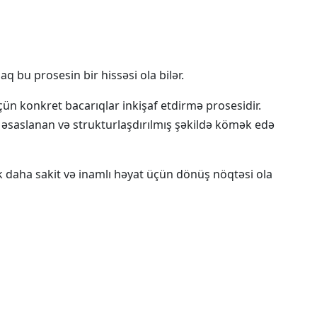
bu prosesin bir hissəsi ola bilər.
ün konkret bacarıqlar inkişaf etdirmə prosesidir.
ta əsaslanan və strukturlaşdırılmış şəkildə kömək edə
mək daha sakit və inamlı həyat üçün dönüş nöqtəsi ola