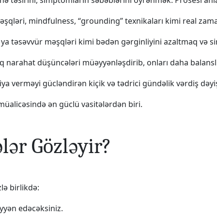
hnə təsirini, simptomların səbəblərini öyrənmək. Prosesi a
şqləri, mindfulness, “grounding” texnikaları kimi real zam
ya təsəvvür məşqləri kimi bədən gərginliyini azaltmaq və sin
ıq narahat düşüncələri müəyyənləşdirib, onları daha balansl
a verməyi gücləndirən kiçik və tədrici gündəlik vərdiş dəyişi
müalicəsində ən güclü vasitələrdən biri.
lər Gözləyir?
ə birlikdə:
əyyən edəcəksiniz.