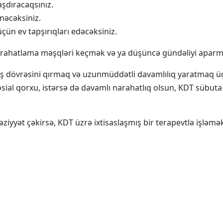
aşdıracaqsınız.
nəcəksiniz.
ün ev tapşırıqları edəcəksiniz.
 rahatlama məşqləri keçmək və ya düşüncə gündəliyi aparmaq 
iş dövrəsini qırmaq və uzunmüddətli davamlılıq yaratmaq üç
 sosial qorxu, istərsə də davamlı narahatlıq olsun, KDT sübu
 əziyyət çəkirsə, KDT üzrə ixtisaslaşmış bir terapevtlə işlə