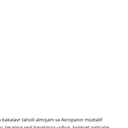
 bakalavr təhsili almışam və Avropanın müxtəlif
, terapiya real həyatınıza uyğun, konkret nəticələr