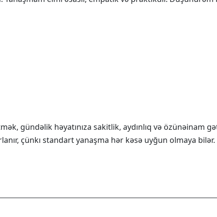
ək, gündəlik həyatınıza sakitlik, aydınlıq və özünəinam gət
ırlanır, çünkı standart yanaşma hər kəsə uyğun olmaya bilər.