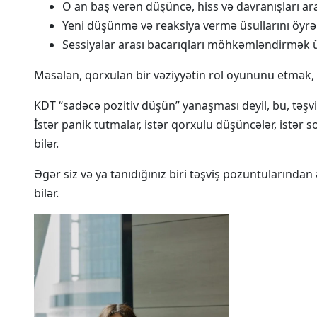
O an baş verən düşüncə, hiss və davranışları ar
Yeni düşünmə və reaksiya vermə üsullarını öyrə
Sessiyalar arası bacarıqları möhkəmləndirmək üç
Məsələn, qorxulan bir vəziyyətin rol oyununu etmək,
KDT “sadəcə pozitiv düşün” yanaşması deyil, bu, təşv
İstər panik tutmalar, istər qorxulu düşüncələr, istər
bilər.
Əgər siz və ya tanıdığınız biri təşviş pozuntularından
bilər.