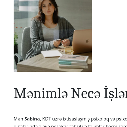
Mənimlə Necə İşlə
Mən
Sabina
, KDT üzrə ixtisaslaşmış psixoloq və psi
ölkələrində əlavə peşəkar təhsil və təlimlər keçmişə