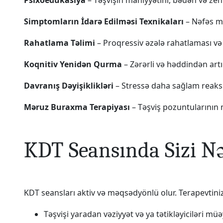
Psixoedukasiya
– Təşvişin mahiyyətini, bədən və ze
Simptomların İdarə Edilməsi Texnikaları
– Nəfəs mə
Rahatlama Təlimi
– Proqressiv əzələ rahatlaması və 
Koqnitiv Yenidən Qurma
– Zərərli və həddindən art
Davranış Dəyişiklikləri
– Stressə daha sağlam reaksiy
Məruz Buraxma Terapiyası
– Təşviş pozuntularının 
KDT Seansında Sizi Nə
KDT seansları aktiv və məqsədyönlü olur. Terapevtinizl
Təşvişi yaradan vəziyyət və ya tətikləyiciləri mü