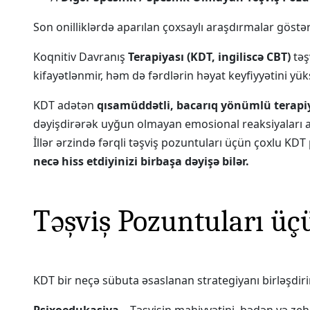
Son onilliklərdə aparılan çoxsaylı araşdırmalar göstər
Koqnitiv Davranış
Terapiyası (KDT, ingiliscə CBT)
təş
kifayətlənmir, həm də fərdlərin həyat keyfiyyətini yü
KDT adətən
qısamüddətli, bacarıq yönümlü terapi
dəyişdirərək uyğun olmayan emosional reaksiyaları aza
İllər ərzində fərqli təşviş pozuntuları üçün çoxlu KDT
necə hiss etdiyinizi birbaşa dəyişə bilər.
Təşviş Pozuntuları ü
KDT bir neçə sübuta əsaslanan strategiyanı birləşdirir