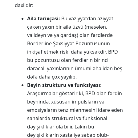
daxildir:
Ailə tarixçəsi:
Bu vəziyyətdən əziyyət
çəkən yaxın bir ailə üzvü (məsələn,
valideyn və ya qardaş) olan fərdlərdə
Borderline Şəxsiyyət Pozuntusunun
inkişaf etmək riski daha yüksəkdir. BPD
bu pozuntusu olan fərdlərin birinci
dərəcəli yaxınlarının ümumi əhalidən beş
dəfə daha çox yayılıb.
Beyin strukturu və funksiyası
:
Araşdırmalar göstərir ki, BPD olan fərdin
beynində, xüsusən impulsların və
emosiyaların tənzimlənməsini idarə edən
sahələrdə struktural və funksional
dəyişikliklər ola bilir. Lakin bu
dəyişikliklərin xəstəliyə səbəb olub-