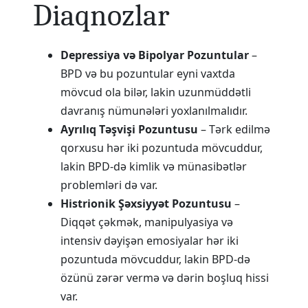
Diaqnozlar
Depressiya və Bipolyar Pozuntular
–
BPD və bu pozuntular eyni vaxtda
mövcud ola bilər, lakin uzunmüddətli
davranış nümunələri yoxlanılmalıdır.
Ayrılıq Təşvişi Pozuntusu
– Tərk edilmə
qorxusu hər iki pozuntuda mövcuddur,
lakin BPD-də kimlik və münasibətlər
problemləri də var.
Histrionik Şəxsiyyət Pozuntusu
–
Diqqət çəkmək, manipulyasiya və
intensiv dəyişən emosiyalar hər iki
pozuntuda mövcuddur, lakin BPD-də
özünü zərər vermə və dərin boşluq hissi
var.