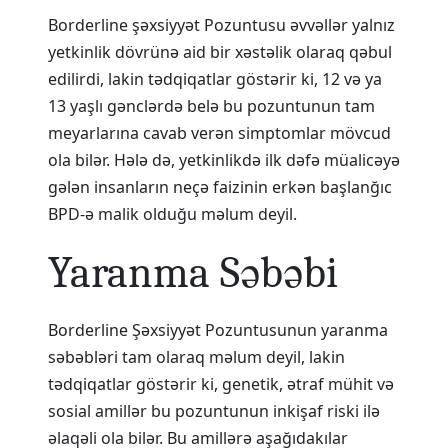
Borderline şəxsiyyət Pozuntusu əvvəllər yalnız
yetkinlik dövrünə aid bir xəstəlik olaraq qəbul
edilirdi, lakin tədqiqatlar göstərir ki, 12 və ya
13 yaşlı gənclərdə belə bu pozuntunun tam
meyarlarına cavab verən simptomlar mövcud
ola bilər. Hələ də, yetkinlikdə ilk dəfə müalicəyə
gələn insanların neçə faizinin erkən başlanğıc
BPD-ə malik olduğu məlum deyil.
Yaranma Səbəbi
Borderline Şəxsiyyət Pozuntusunun yaranma
səbəbləri tam olaraq məlum deyil, lakin
tədqiqatlar göstərir ki, genetik, ətraf mühit və
sosial amillər bu pozuntunun inkişaf riski ilə
əlaqəli ola bilər. Bu amillərə aşağıdakılar