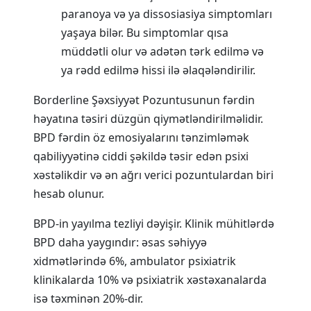
paranoya və ya dissosiasiya simptomları
yaşaya bilər. Bu simptomlar qısa
müddətli olur və adətən tərk edilmə və
ya rədd edilmə hissi ilə əlaqələndirilir.
Borderline Şəxsiyyət Pozuntusunun fərdin
həyatına təsiri düzgün qiymətləndirilməlidir.
BPD fərdin öz emosiyalarını tənzimləmək
qabiliyyətinə ciddi şəkildə təsir edən psixi
xəstəlikdir və ən ağrı verici pozuntulardan biri
hesab olunur.
BPD-in yayılma tezliyi dəyişir. Klinik mühitlərdə
BPD daha yaygındır: əsas səhiyyə
xidmətlərində 6%, ambulator psixiatrik
klinikalarda 10% və psixiatrik xəstəxanalarda
isə təxminən 20%-dir.