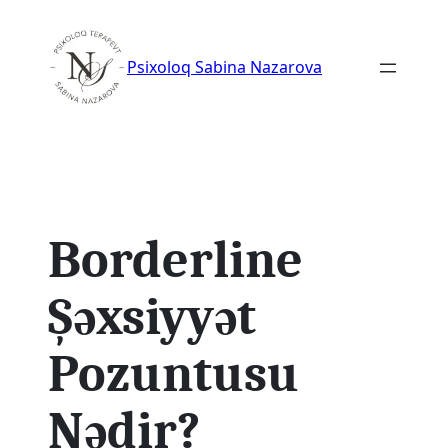
Skip
to
Psixoloq Sabina Nazarova
content
Borderline
Şəxsiyyət
Pozuntusu
Nədir?