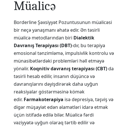
Müalicə
Borderline Şəxsiyyət Pozuntusunun müalicəsi
bir neçə yanaşmanı əhatə edir. Ən təsirli
müalicə metodlarından biri
Dialektik
Davranış Terapiyası (DBT)
-dır, bu terapiya
emosional tənzimləmə, impulsivlik kontrolu və
münasibətlərdəki problemləri həll etməyə
yönəlir.
Koqnitiv davranış terapiyası (CBT)
da
təsirli hesab edilir, insanın düşüncə və
davranışlarını dəyişdirərək daha uyğun
reaksiyalar göstərməsinə kömək
edir.
Farmakoterapiya
isə depresiya, təşviş və
digər müşayiət edən əlamətləri idarə etmək
üçün istifadə edilə bilər. Müalicə fərdi
vəziyyətə uyğun olaraq tərtib edilir və