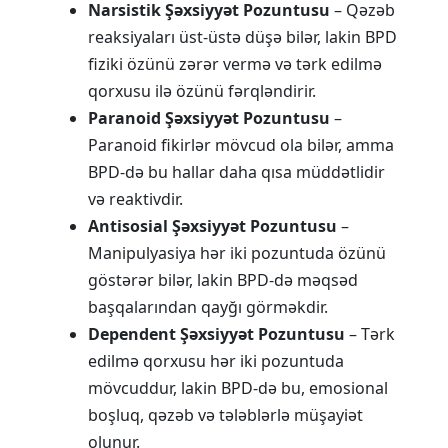
Narsistik Şəxsiyyət Pozuntusu
– Qəzəb
reaksiyaları üst-üstə düşə bilər, lakin BPD
fiziki özünü zərər vermə və tərk edilmə
qorxusu ilə özünü fərqləndirir.
Paranoid Şəxsiyyət Pozuntusu
–
Paranoid fikirlər mövcud ola bilər, amma
BPD-də bu hallar daha qısa müddətlidir
və reaktivdir.
Antisosial Şəxsiyyət Pozuntusu
–
Manipulyasiya hər iki pozuntuda özünü
göstərər bilər, lakin BPD-də məqsəd
başqalarından qayğı görməkdir.
Dependent Şəxsiyyət Pozuntusu
– Tərk
edilmə qorxusu hər iki pozuntuda
mövcuddur, lakin BPD-də bu, emosional
boşluq, qəzəb və tələblərlə müşayiət
olunur.