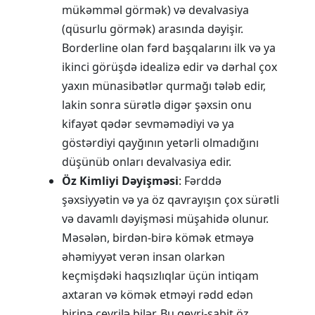
mükəmməl görmək) və devalvasiya
(qüsurlu görmək) arasında dəyişir.
Borderline olan fərd başqalarını ilk və ya
ikinci görüşdə idealizə edir və dərhal çox
yaxın münasibətlər qurmağı tələb edir,
lakin sonra sürətlə digər şəxsin onu
kifayət qədər sevməmədiyi və ya
göstərdiyi qayğının yetərli olmadığını
düşünüb onları devalvasiya edir.
Öz Kimliyi Dəyişməsi
: Fərddə
şəxsiyyətin və ya öz qavrayışın çox sürətli
və davamlı dəyişməsi müşahidə olunur.
Məsələn, birdən-birə kömək etməyə
əhəmiyyət verən insan olarkən
keçmişdəki haqsızlıqlar üçün intiqam
axtaran və kömək etməyi rədd edən
birinə çevrilə bilər. Bu qeyri-sabit öz