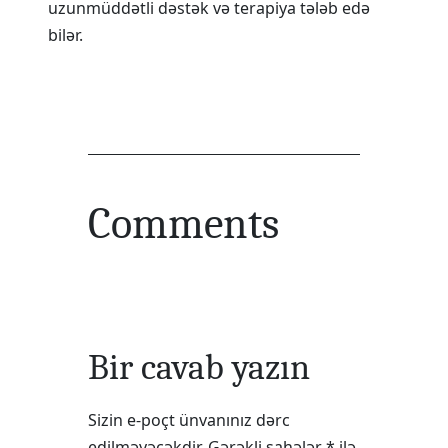
uzunmüddətli dəstək və terapiya tələb edə
bilər.
Comments
Bir cavab yazın
Sizin e-poçt ünvanınız dərc
edilməyəcəkdir.
Gərəkli sahələr
*
ilə