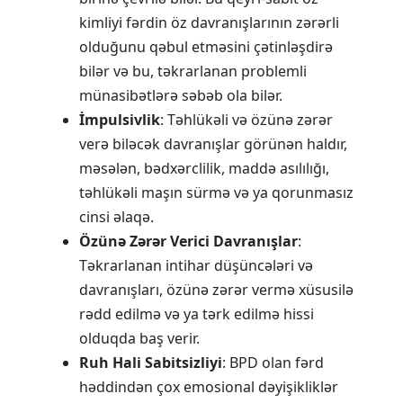
kimliyi fərdin öz davranışlarının zərərli
olduğunu qəbul etməsini çətinləşdirə
bilər və bu, təkrarlanan problemli
münasibətlərə səbəb ola bilər.
İmpulsivlik
: Təhlükəli və özünə zərər
verə biləcək davranışlar görünən haldır,
məsələn, bədxərclilik, maddə asılılığı,
təhlükəli maşın sürmə və ya qorunmasız
cinsi əlaqə.
Özünə Zərər Verici Davranışlar
:
Təkrarlanan intihar düşüncələri və
davranışları, özünə zərər vermə xüsusilə
rədd edilmə və ya tərk edilmə hissi
olduqda baş verir.
Ruh Hali Sabitsizliyi
: BPD olan fərd
həddindən çox emosional dəyişikliklər