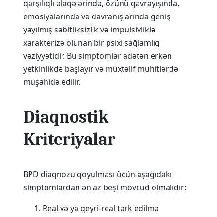
qarşılıqlı əlaqələrində, özünü qavrayışında,
emosiyalarında və davranışlarında geniş
yayılmış sabitliksizlik və impulsivliklə
xarakterizə olunan bir psixi sağlamlıq
vəziyyətidir. Bu simptomlar adətən erkən
yetkinlikdə başlayır və müxtəlif mühitlərdə
müşahidə edilir.
Diaqnostik
Kriteriyalar
BPD diaqnozu qoyulması üçün aşağıdakı
simptomlardan ən az beşi mövcud olmalıdır:
Real və ya qeyri-real tərk edilmə