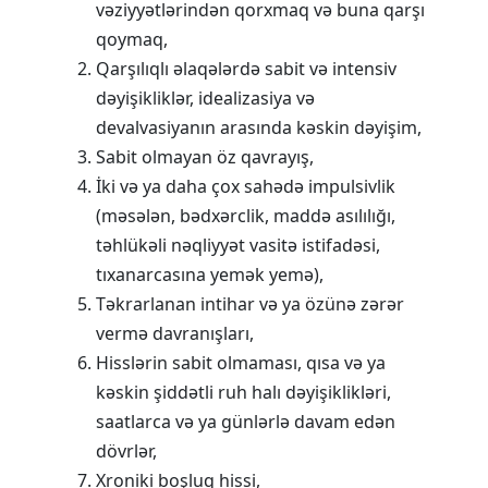
vəziyyətlərindən qorxmaq və buna qarşı
qoymaq,
Qarşılıqlı əlaqələrdə sabit və intensiv
dəyişikliklər, idealizasiya və
devalvasiyanın arasında kəskin dəyişim,
Sabit olmayan öz qavrayış,
İki və ya daha çox sahədə impulsivlik
(məsələn, bədxərclik, maddə asılılığı,
təhlükəli nəqliyyət vasitə istifadəsi,
tıxanarcasına yemək yemə),
Təkrarlanan intihar və ya özünə zərər
vermə davranışları,
Hisslərin sabit olmaması, qısa və ya
kəskin şiddətli ruh halı dəyişiklikləri,
saatlarca və ya günlərlə davam edən
dövrlər,
Xroniki boşluq hissi,