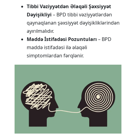
Tibbi Vəziyyətdən Əlaqəli Şəxsiyyət
Dəyişikliyi
– BPD tibbi vəziyyətlərdən
qaynaqlanan şəxsiyyət dəyişikliklərindən
ayırılmalıdır.
Maddə İstifadəsi Pozuntuları
– BPD
maddə istifadəsi ilə əlaqəli
simptomlardan fərqlənir.