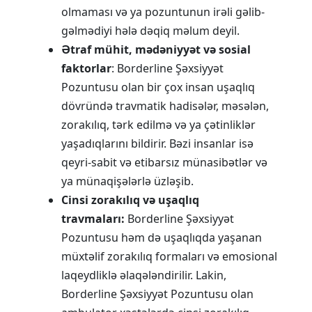
olmaması və ya pozuntunun irəli gəlib-
gəlmədiyi hələ dəqiq məlum deyil.
Ətraf mühit, mədəniyyət və sosial
faktorlar
: Borderline Şəxsiyyət
Pozuntusu olan bir çox insan uşaqlıq
dövründə travmatik hadisələr, məsələn,
zorakılıq, tərk edilmə və ya çətinliklər
yaşadıqlarını bildirir. Bəzi insanlar isə
qeyri-sabit və etibarsız münasibətlər və
ya münaqişələrlə üzləşib.
Cinsi zorakılıq və uşaqlıq
travmaları:
Borderline Şəxsiyyət
Pozuntusu həm də uşaqlıqda yaşanan
müxtəlif zorakılıq formaları və emosional
laqeydliklə əlaqələndirilir. Lakin,
Borderline Şəxsiyyət Pozuntusu olan