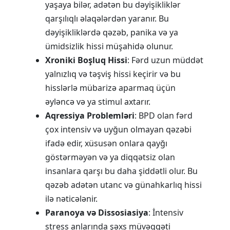
yaşaya bilər, adətən bu dəyişikliklər
qarşılıqlı əlaqələrdən yaranır. Bu
dəyişikliklərdə qəzəb, panika və ya
ümidsizlik hissi müşahidə olunur.
Xroniki Boşluq Hissi
: Fərd uzun müddət
yalnızlıq və təşviş hissi keçirir və bu
hisslərlə mübarizə aparmaq üçün
əyləncə və ya stimul axtarır.
Aqressiya Problemləri
: BPD olan fərd
çox intensiv və uyğun olmayan qəzəbi
ifadə edir, xüsusən onlara qayğı
göstərməyən və ya diqqətsiz olan
insanlara qarşı bu daha şiddətli olur. Bu
qəzəb adətən utanc və günahkarlıq hissi
ilə nəticələnir.
Paranoya və Dissosiasiya
: İntensiv
stress anlarında şəxs müvəqqəti