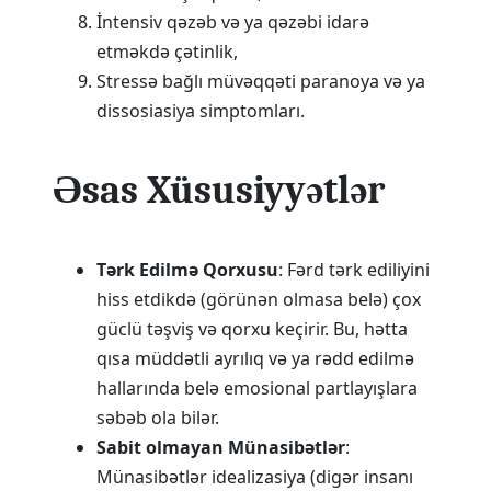
İntensiv qəzəb və ya qəzəbi idarə
etməkdə çətinlik,
Stressə bağlı müvəqqəti paranoya və ya
dissosiasiya simptomları.
Əsas Xüsusiyyətlər
Tərk Edilmə Qorxusu
: Fərd tərk ediliyini
hiss etdikdə (görünən olmasa belə) çox
güclü təşviş və qorxu keçirir. Bu, hətta
qısa müddətli ayrılıq və ya rədd edilmə
hallarında belə emosional partlayışlara
səbəb ola bilər.
Sabit olmayan Münasibətlər
:
Münasibətlər idealizasiya (digər insanı