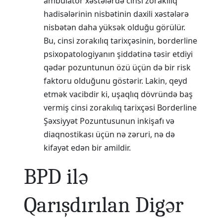
ambulator xəstələrdə cinsi zorakılıq
hadisələrinin nisbətinin daxili xəstələrə
nisbətən daha yüksək olduğu görülür.
Bu, cinsi zorakılıq tarixçəsinin, borderline
psixopatologiyanın şiddətinə təsir etdiyi
qədər pozuntunun özü üçün də bir risk
faktoru olduğunu göstərir. Lakin, qeyd
etmək vacibdir ki, uşaqlıq dövründə baş
vermiş cinsi zorakılıq tarixçəsi Borderline
Şəxsiyyət Pozuntusunun inkişafı və
diaqnostikası üçün nə zəruri, nə də
kifayət edən bir amildir.
BPD ilə
Qarışdırılan Digər