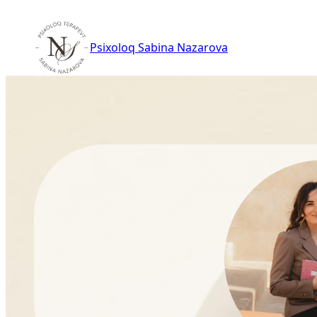
Skip
to
Psixoloq Sabina Nazarova
content