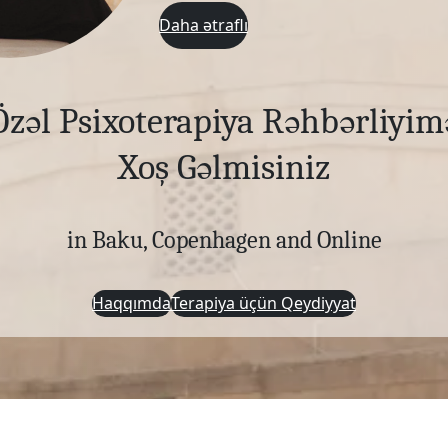
Daha ətraflı
Özəl Psixoterapiya Rəhbərliyim
Xoş Gəlmisiniz
in Baku, Copenhagen and Online
Haqqımda
Terapiya üçün Qeydiyyat