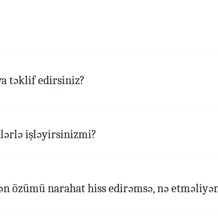
 təklif edirsiniz?
lərlə işləyirsinizmi?
n özümü narahat hiss edirəmsə, nə etməliyə