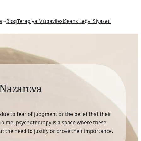
a
Bloq
Terapiya Müqaviləsi
Seans Ləğvi Siyasəti
 Nazarova
ue to fear of judgment or the belief that their
 To me, psychotherapy is a space where these
t the need to justify or prove their importance.