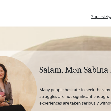
Superviziy
Salam, Mən Sabina
Many people hesitate to seek therapy d
struggles are not significant enough.
experiences are taken seriously withou