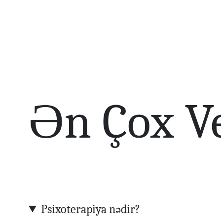
Ən Çox Ve
Psixoterapiya nədir?