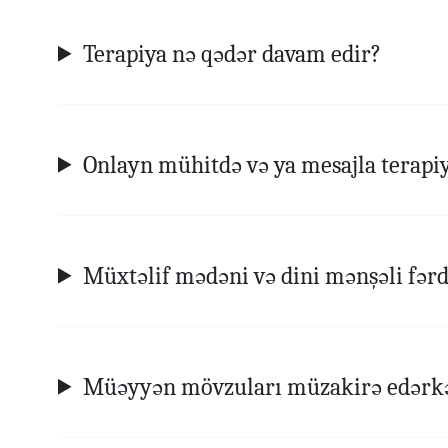
Terapiya nə qədər davam edir?
Onlayn mühitdə və ya mesajla terapiya
Müxtəlif mədəni və dini mənşəli fərd
Müəyyən mövzuları müzakirə edərkə